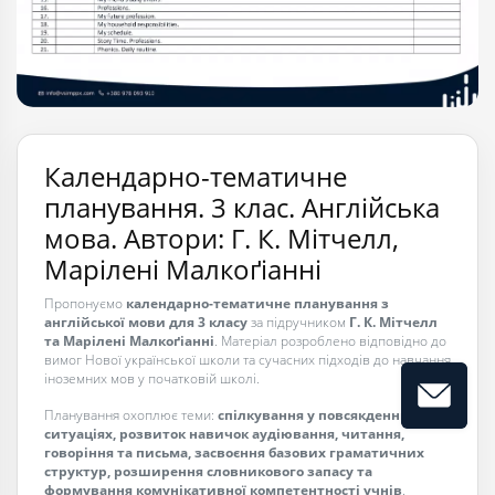
Календарно-тематичне
планування. 3 клас. Англійська
мова. Автори: Г. К. Мітчелл,
Марілені Малкоґіанні
Пропонуємо
календарно-тематичне планування з
англійської мови для 3 класу
за підручником
Г. К. Мітчелл
та Марілені Малкоґіанні
. Матеріал розроблено відповідно до
вимог Нової української школи та сучасних підходів до навчання
іноземних мов у початковій школі.
Планування охоплює теми:
спілкування у повсякденних
ситуаціях, розвиток навичок аудіювання, читання,
говоріння та письма, засвоєння базових граматичних
структур, розширення словникового запасу та
формування комунікативної компетентності учнів
.