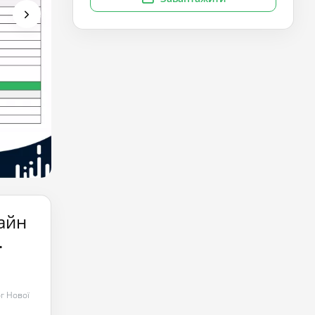
айн
.
г Нової