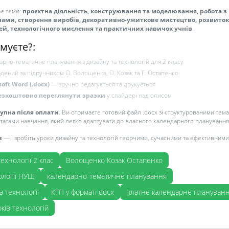
є теми:
проєктна діяльність, конструювання та моделювання, робота з
ами, створення виробів, декоративно-ужиткове мистецтво, розвиток
ей, технологічного мислення та практичних навичок учнів
.
муєте?:
рно-тематичне планування з дизайну та технологій для 2 класу
адений за підручником О. Волощенка, О. Козак та Г. Остапенко
soft Word (.docx)
— зручно редагується та друкується
езкоштовно переглянути зразки
у слайдері над описом
тупна після оплати
. Ви отримаєте готовий файл .docx зі структурованими тема
татами навчання, який легко адаптувати до власного календарного планування
з
— і зробіть уроки дизайну та технологій творчими, сучасними та ефективними
ехнології 2 клас
Волощенко Козак Остапенко
ології НУШ
календарно-тематичне планування
а технології
КТП у форматі docx
платне календарне плануван
ків технологій