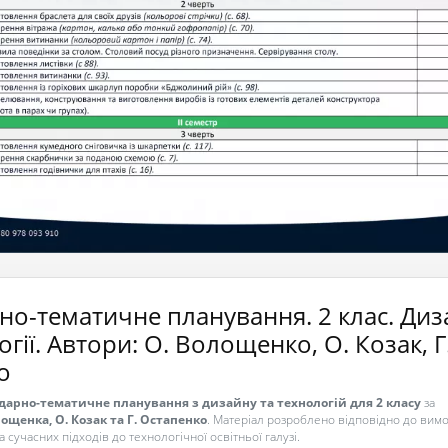
но-тематичне планування. 2 клас. Диз
огії. Автори: О. Волощенко, О. Козак, Г
о
дарно-тематичне планування з дизайну та технологій для 2 класу
за
лощенка, О. Козак та Г. Остапенко
. Матеріал розроблено відповідно до вимо
а сучасних підходів до технологічної освітньої галузі.