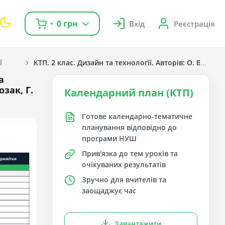
0 грн
Вхід
Реєстрація
ї
КТП. 2 клас. Дизайн та технології. Авторів: О. Волоще
а
зак, Г.
Календарний план (КТП)
Готове календарно-тематичне
планування відповідно до
програми НУШ
Прив'язка до тем уроків та
очікуваних результатів
Зручно для вчителів та
заощаджує час
Завантажити