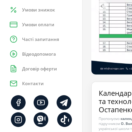
Умови знижок
Умови оплати
Часті запитання
Відеодопомога
Договір оферти
Контакти
Календар
та технол
Остапенк
Пропонуємо
кален
підручником
О. Во
української школи т