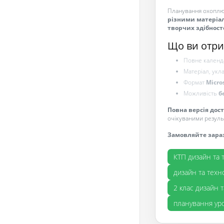
Планування охоплю
різними матеріал
творчих здібност
Що ви отри
Повне календа
Матеріал, укл
Формат
Micro
Можливість
б
Повна версія дос
очікуваними резуль
Замовляйте зара
КТП дизайн та т
дизайн та техн
2 клас дизайн т
планування уро