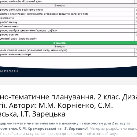
но-тематичне планування. 2 клас. Диз
гії. Автори: М.М. Корнієнко, С.М.
ька, І.Т. Зарецька
дарно-тематичне планування з дизайну і технологій для 2 класу
за
орнієнко, С.М. Крамаровської та І.Т. Зарецької
. Матеріал розроблено відп
їнської школи та сучасних підходів до технологічної освітньої галузі.