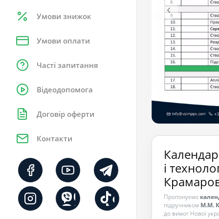
Умови знижок
Умови оплати
Часті запитання
Відеодопомога
Договір оферти
Контакти
Календар
і техноло
Крамаровс
Пропонуємо
кален
підручником
М.М. К
до вимог Нової укра