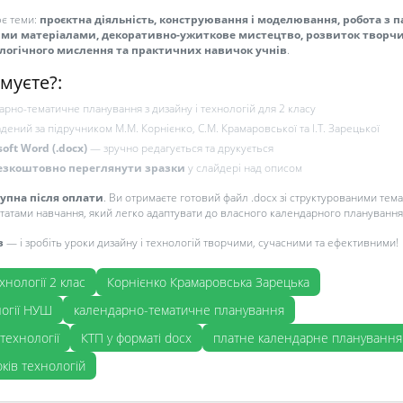
є теми:
проєктна діяльність, конструювання і моделювання, робота з п
ими матеріалами, декоративно-ужиткове мистецтво, розвиток творч
ологічного мислення та практичних навичок учнів
.
муєте?:
рно-тематичне планування з дизайну і технологій для 2 класу
дений за підручником М.М. Корнієнко, С.М. Крамаровської та І.Т. Зарецької
soft Word (.docx)
— зручно редагується та друкується
езкоштовно переглянути зразки
у слайдері над описом
тупна після оплати
. Ви отримаєте готовий файл .docx зі структурованими тема
татами навчання, який легко адаптувати до власного календарного планування
з
— і зробіть уроки дизайну і технологій творчими, сучасними та ефективними!
хнології 2 клас
Корнієнко Крамаровська Зарецька
логії НУШ
календарно-тематичне планування
 технології
КТП у форматі docx
платне календарне планування
ків технологій