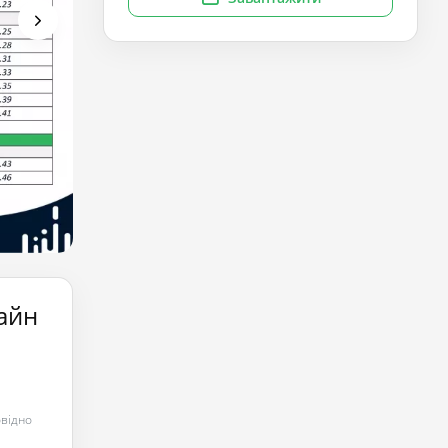
айн
овідно