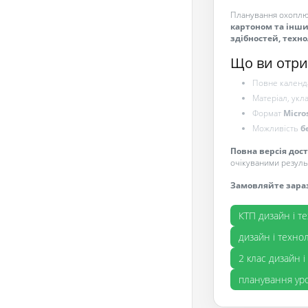
Планування охоплю
картоном та інш
здібностей, техн
Що ви отри
Повне календа
Матеріал, укла
Формат
Micro
Можливість
б
Повна версія дос
очікуваними резуль
Замовляйте зара
КТП дизайн і те
дизайн і техно
2 клас дизайн і
планування уро