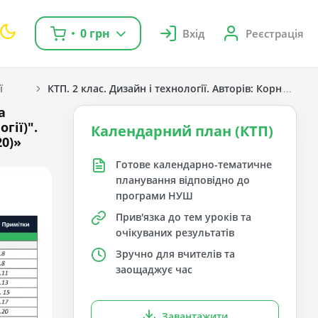
0 грн
Вхід
Реєстрація
ї
КТП. 2 клас. Дизайн і технології. Авторів: Корнієнко 
а
гії)".
Календарний план (КТП)
20)»
Готове календарно-тематичне
планування відповідно до
програми НУШ
Прив'язка до тем уроків та
очікуваних результатів
Зручно для вчителів та
заощаджує час
Завантажити