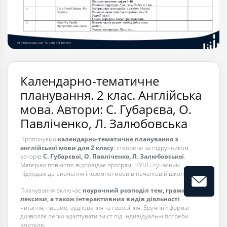
Календарно-тематичне
планування. 2 клас. Англійська
мова. Автори: С. Губарєва, О.
Павліченко, Л. Залюбовська
Пропонуємо
календарно-тематичне планування з
англійської мови для 2 класу
, створене за підручником
авторів
С. Губарєвої, О. Павліченко, Л. Залюбовської
.
Матеріал повністю відповідає програмі НУШ і сучасним
підходам до вивчення іноземної мови в початковій школі.
Планування включає
поурочний розподіл тем, граматики,
лексики, а також інтерактивних видів діяльності
—
читання, письмо, аудіювання та говоріння. Зручний формат
дозволяє легко адаптувати зміст під індивідуальні потреби
вчителя.