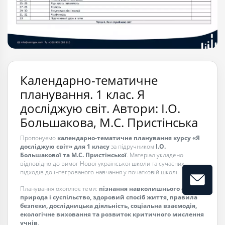
Календарно-тематичне
планування. 1 клас. Я
досліджую світ. Автори: І.О.
Большакова, М.С. Пристінська
Пропонуємо
календарно-тематичне планування курсу «Я
досліджую світ» для 1 класу
за підручником
І.О.
Большакової та М.С. Пристінської
. Матеріал укладено
відповідно до вимог Нової української школи та сучасних
підходів до інтегрованого навчання у початковій школі.
Планування охоплює теми:
пізнання навколишнього світу,
природа і суспільство, здоровий спосіб життя, правила
безпеки, дослідницька діяльність, соціальна взаємодія,
екологічне виховання та розвиток критичного мислення
учнів
.