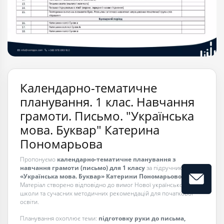
Календарно-тематичне
планування. 1 клас. Навчання
грамоти. Письмо. "Українська
мова. Буквар" Катерина
Пономарьова
Пропонуємо
календарно-тематичне планування з
навчання грамоти (письмо) для 1 класу
за підручником
«Українська мова. Буквар» Катерини Пономарьової
.
Матеріал створено відповідно до вимог Нової української
школи та сучасних методичних рекомендацій для початкової
освіти.
Планування охоплює теми:
підготовку руки до письма,