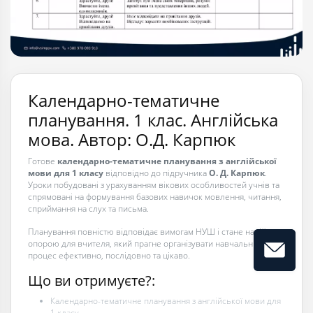
Календарно-тематичне
планування. 1 клас. Англійська
мова. Автор: О.Д. Карпюк
Готове
календарно-тематичне планування з англійської
мови для 1 класу
відповідно до підручника
О. Д. Карпюк
.
Уроки побудовані з урахуванням вікових особливостей учнів та
спрямовані на формування базових навичок мовлення, читання,
сприймання на слух та письма.
Планування повністю відповідає вимогам НУШ і стане надійною
опорою для вчителя, який прагне організувати навчальний
процес ефективно, послідовно та цікаво.
Що ви отримуєте?:
Календарно-тематичне планування з англійської мови для
1 класу