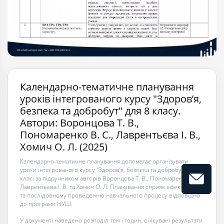
Календарно-тематичне планування
уроків інтегрованого курсу "Здоров’я,
безпека та добробут" для 8 класу.
Автори: Воронцова Т. В.,
Пономаренко В. С., Лаврентьєва І. В.,
Хомич О. Л. (2025)
Календарно-тематичне планування допомагає організувати
уроки інтегрованого курсу "Здоров’я, безпека та добробут" у 8
класі за підручником авторів Воронцова Т. В., Пономаренко В. С.,
Лаврентьєва І. В. та Хомич О. Л. Планування сприяє ефективному
та послідовному проведенню навчального процесу відповідно
до програми НУШ.
У документі наведено розподіл тем і годин, очікувані результати