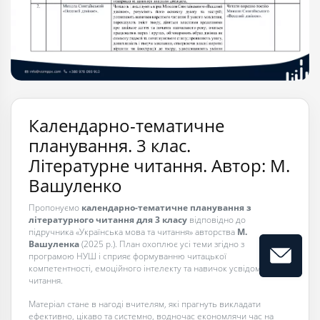
Календарно-тематичне
планування. 3 клас.
Літературне читання. Автор: М.
Вашуленко
Пропонуємо
календарно-тематичне планування з
літературного читання для 3 класу
відповідно до
підручника «Українська мова та читання» авторства
М.
Вашуленка
(2025 р.). План охоплює усі теми згідно з
програмою НУШ і сприяє формуванню читацької
компетентності, емоційного інтелекту та навичок усвідомленого
читання.
Матеріал стане в нагоді вчителям, які прагнуть викладати
ефективно, цікаво та системно, водночас економлячи час на