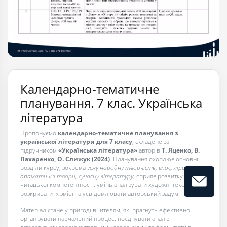
Календарно-тематичне
планування. 7 клас. Українська
література
Пропонуємо
календарно-тематичне планування з
української літератури для 7 класу
, складене за
підручником
«Українська література»
авторів
Т. Яценко, В.
Пахаренко, О. Слижук (2024)
. Планування охоплює основні
розділи курсу, зокрема
усну народну творчість, епос, лірику,
драматичні твори, сучасну літературу
, сприяє розвитку
читацької компетентності, умінь аналізувати художні тексти,
розкривати їх зміст та усвідомлювати авторський задум.
Матеріал стане у пригоді вчителям, які прагнуть ефективно
організувати навчальний процес, поєднувати аналіз