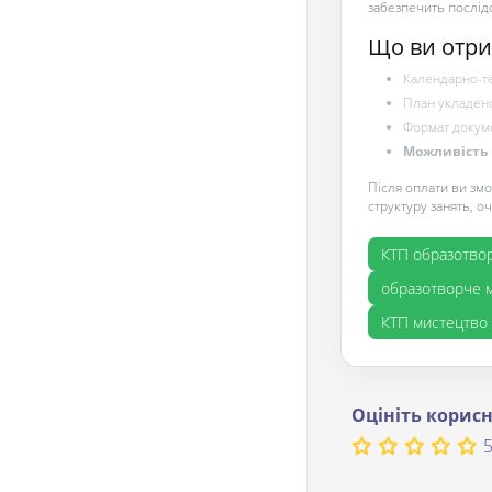
забезпечить послідо
Що ви отри
Календарно-те
План укладено
Формат докум
Можливість 
Після оплати ви зм
структуру занять, о
КТП образотвор
образотворче 
КТП мистецтво 
Оцініть корисн
5