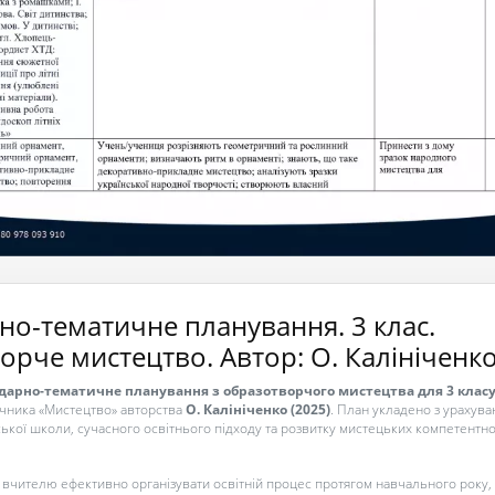
но-тематичне планування. 3 клас.
рче мистецтво. Автор: О. Калініченк
дарно-тематичне планування з образотворчого мистецтва для 3 клас
учника «Мистецтво» авторства
О. Калініченко (2025)
. План укладено з урахув
ської школи, сучасного освітнього підходу та розвитку мистецьких компетентн
вчителю ефективно організувати освітній процес протягом навчального року,