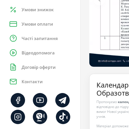
Умови знижок
Умови оплати
Часті запитання
Відеодопомога
Договір оферти
Контакти
Календар
Образотво
Пропонуємо
кален
відповідно до підр
вимог Нової україн
учнів.
Матеріал допоможе 