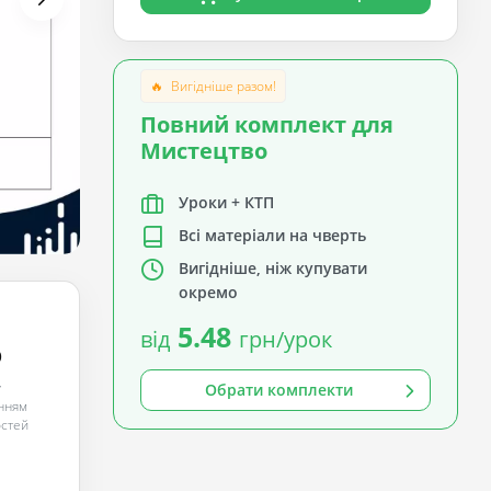
🔥
Вигідніше разом!
Повний комплект для
Мистецтво
Уроки + КТП
Всі матеріали на чверть
Вигідніше, ніж купувати
окремо
5.48
від
грн/урок
о
у
Обрати комплекти
анням
остей