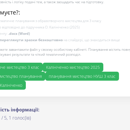
вність і логіку подачі тем, а також заощадить час на підготовку.
муєте?:
матичне планування з образотворчого мистецтва для 3 класу
 відповідно до підручника О. Калініченко (2025)
енту:
.docx (Word)
переглянути зразки безкоштовно
на слайдері, що знаходиться вище
ожете завантажити файл у своєму особистому кабінеті. Планування містить повн
чікувані результати та чіткий тематичний розподіл.
че мистецтво 3 клас
Калініченко мистецтво 2025
мистецтво планування
планування мистецтво НУШ 3 клас
Калініченко
ість інформації:
 / 5, 1 голос(ів)