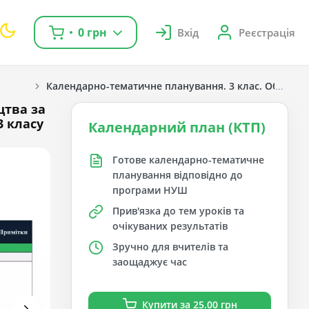
0 грн
Вхід
Реєстрація
Календарно-тематичне планування. 3 клас. Образотв
цтва за
3 класу
Календарний план (КТП)
Готове календарно-тематичне
планування відповідно до
програми НУШ
Прив'язка до тем уроків та
очікуваних результатів
Зручно для вчителів та
заощаджує час
Купити за 25.00 грн