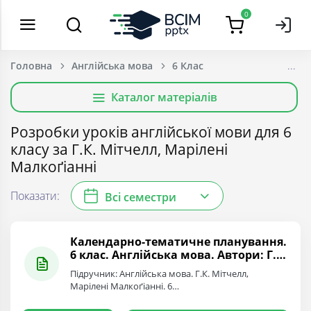
0
Головна
Англійська мова
6 Клас
Каталог матеріалів
Розробки уроків англійської мови для 6
класу за Г.К. Мітчелл, Марілені
Малкоґіанні
Показати:
Всі семестри
Календарно-тематичне планування.
6 клас. Англійська мова. Автори: Г.
К. Мітчелл, Марілені Малкоґіанні
Підручник: Англійська мова. Г.К. Мітчелл,
Марілені Малкоґіанні. 6…