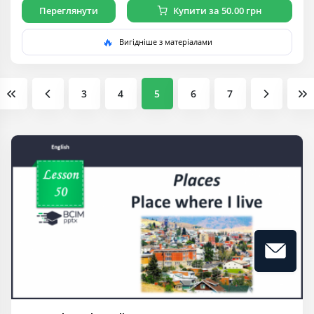
Переглянути
Купити за 50.00 грн
🔥
Вигідніше з матеріалами
3
4
5
6
7