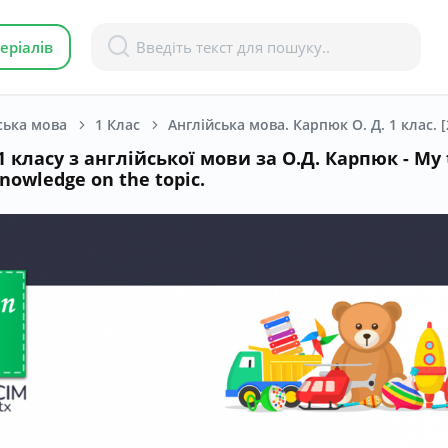
еріалів
ська мова
1 Клас
Англійська мова. Карпюк О. Д. 1 клас. 
 класу з англійської мови за О.Д. Карпюк - My 
knowledge on the topic.