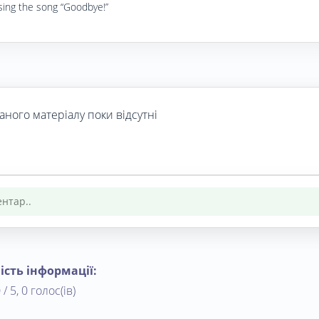
sing the song “Goodbye!”
аного матеріалу поки відсутні
ість інформації:
 / 5, 0 голос(ів)