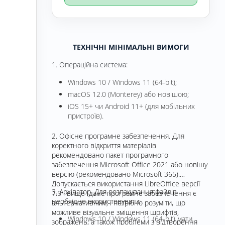
ТЕХНІЧНІ МІНІМАЛЬНІ ВИМОГИ
1. Операційна система:
Windows 10 / Windows 11 (64-bit);
macOS 12.0 (Monterey) або новішою;
iOS 15+ чи Android 11+ (для мобільних
пристроїв).
2. Офісне програмне забезпечення. Для
коректного відкриття матеріалів
рекомендовано пакет програмного
забезпечення Microsoft Office 2021 або новішу
версію (рекомендовано Microsoft 365).
Допускається використання LibreOffice версії
3. Архіватор. Для розпакування файлів
7.5 і вище (дане програмне забезпечення є
необхідно вкористовувати:
альтернативним, і потрібно розуміти, що
можливе візуальне зміщення шрифтів,
Windows 10 / Windows 11 (64-bit) мати
зображень, а також проблеми з відтворення