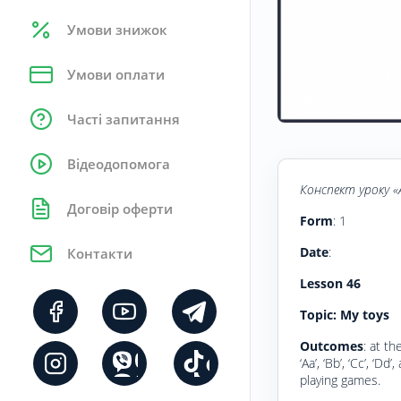
Умови знижок
Умови оплати
Часті запитання
Відеодопомога
Конспект уроку «
Договір оферти
Form
: 1
Date
:
Контакти
Lesson
46
Topic: My toys
Outcomes
: at th
‘Aa’, ‘Bb’, ‘Cc’, ‘
playing games.