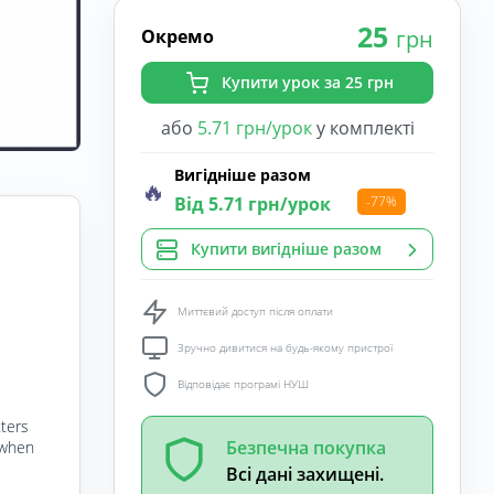
25
Окремо
грн
Купити урок за 25 грн
або
5.71 грн/урок
у комплекті
Вигідніше разом
🔥
Від 5.71 грн/урок
-77%
Купити вигідніше разом
Миттєвий доступ після оплати
Зручно дивитися на будь-якому пристрої
Відповідає програмі НУШ
tters
Безпечна покупка
t when
Всі дані захищені.