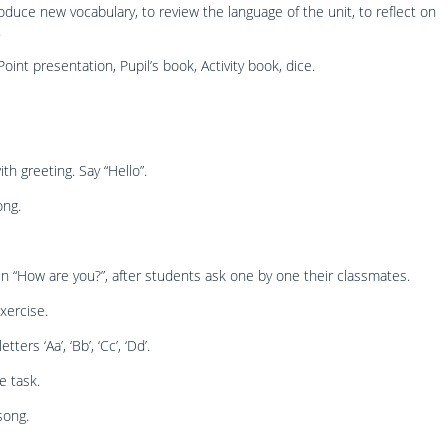
troduce new vocabulary, to review the language of the unit, to reflect on
.
oint presentation, Pupil’s book, Activity book, dice.
th greeting. Say “Hello”.
ong.
en “How are you?”, after students ask one by one their classmates.
xercise.
etters ‘Aa’, ‘Bb’, ‘Cc’, ‘Dd’.
e task.
song.