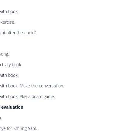
with book.
exercise.
int after the audio”.
song.
ctivity book.
with book.
with book. Make the conversation.
with book. Play a board game.
 evaluation
n.
ye for Smiling Sam.