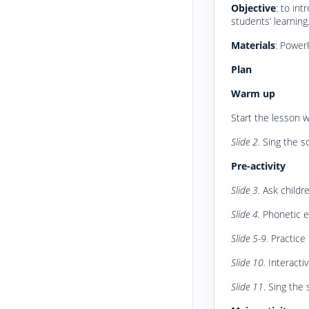
Objective
: to in
students’ learning
Materials
: PowerP
Plan
Warm up
Start the lesson wi
Slide 2.
Sing the s
Pre-
activity
Slide 3.
Ask childr
Slide 4.
Phonetic e
Slide 5-9.
Practice l
Slide 10.
Interactiv
Slide 11
. Sing the 