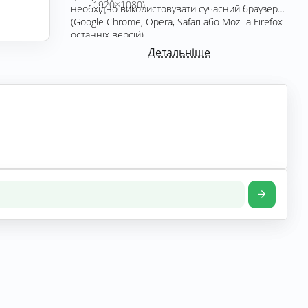
1920×1080).
необхідно використовувати сучасний браузер
(Google Chrome, Opera, Safari або Mozilla Firefox
останніх версій).
Детальніше