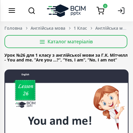
0
Головна
Англійська мова
1 Клас
Каталог матеріалів
Урок №26 для 1 класу з англійської мови за Г.К. Мітчелл
- You and me. “Are you …?”, “Yes, I am”, “No, I am not”