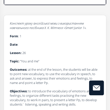
Конспект уроку
a
нглійської мови з використанням
навчального посібника Х. К. Мітчелл
«Smart Junior 1».
Form
: 1
Date
:
Lesson:
26
Topic:
“You and me”
Outcomes:
at the end of the lesson, the students will be able
to point new vocabulary, to use the vocabulary in speech, to
ask and answer, to express their emotions and feelings, to
name and point a letter Pp.
Objectives:
to introduce the vocabulary of emotions and
feelings, to organize different tasks practising the new
vocabulary, to work in pairs, to present a letter Pp, to develop
students` listening, speaking and writing skills.