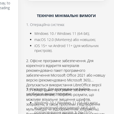
say, to
reading
ТЕХНІЧНІ МІНІМАЛЬНІ ВИМОГИ
1. Операційна система:
Windows 10 / Windows 11 (64-bit);
macOS 12.0 (Monterey) або новішою;
iOS 15+ чи Android 11+ (для мобільних
пристроїв).
2. Офісне програмне забезпечення. Для
коректного відкриття матеріалів
рекомендовано пакет програмного
забезпечення Microsoft Office 2021 або новішу
версію (рекомендовано Microsoft 365).
Допускається використання LibreOffice версії
3. Архіватор. Для розпакування файлів
7.5 і вище (дане програмне забезпечення є
необхідно вкористовувати:
альтернативним, і потрібно розуміти, що
можливе візуальне зміщення шрифтів,
Windows 10 / Windows 11 (64-bit) мати
зображень, а також проблеми з відтворення
встановлений програмний засіб для
мультимедіа чи відображенням зображень).
розпаковування архівів 7-Zip 19.0+.
Використання версій Microsoft Office, старіших