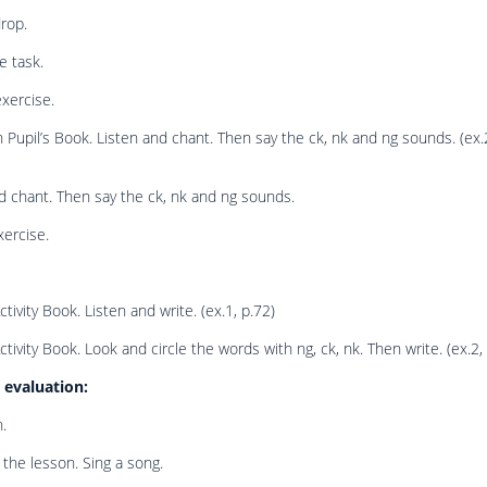
rop.
e task.
exercise.
 Pupil’s Book. Listen and chant. Then say the ck, nk and ng sounds. (ex.
d chant. Then say the ck, nk and ng sounds.
ercise.
tivity Book. Listen and write. (ex.1, p.72)
ctivity Book. Look and circle the words with ng, ck, nk. Then write. (ex.2,
evaluation:
.
the lesson. Sing a song.