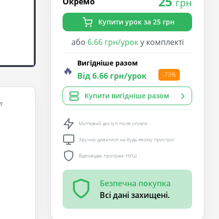
25
Окремо
грн
Купити урок за 25 грн
або
6.66 грн/урок
у комплекті
Вигідніше разом
🔥
Від 6.66 грн/урок
-73%
Купити вигідніше разом
л
Миттєвий доступ після оплати
Зручно дивитися на будь-якому пристрої
Відповідає програмі НУШ
Безпечна покупка
Всі дані захищені.
e