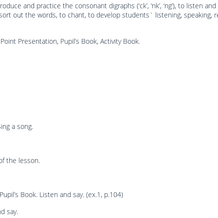
roduce and practice the consonant digraphs (‘ck’, ‘nk’, ‘ng’), to listen and 
sort out the words, to chant, to develop students` listening, speaking, 
Point Presentation, Pupil’s Book, Activity Book.
Sing a song.
of the lesson.
upil’s Book. Listen and say. (ex.1, p.104)
nd say.