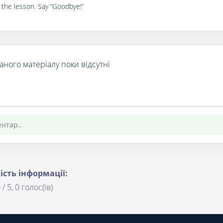
 the lesson. Say “Goodbye!”
аного матеріалу поки відсутні
ість інформації:
 / 5, 0 голос(ів)