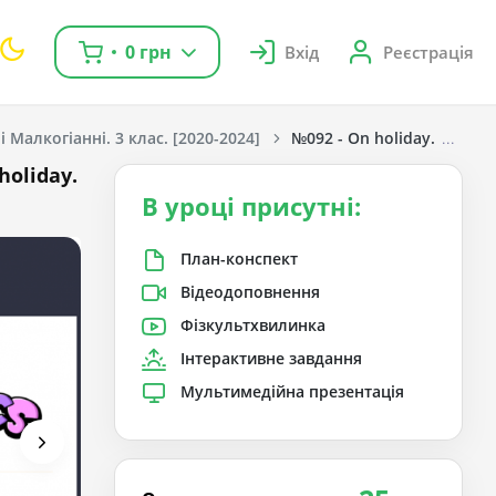
0 грн
Вхід
Реєстрація
 Малкогіанні. 3 клас. [2020-2024]
№092 - On holiday. Phonic
holiday.
В уроці присутні:
План-конспект
Відеодоповнення
Фізкультхвилинка
Інтерактивне завдання
Мультимедійна презентація