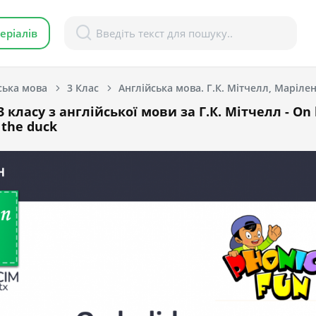
еріалів
ська мова
3 Клас
Англійська мова. Г.К. Мітчелл, Марілені
 класу з англійської мови за Г.К. Мітчелл - On 
 the duck