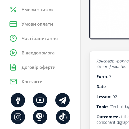
Умови знижок
Умови оплати
Часті запитання
Відеодопомога
Конспект уроку
a
«Smart Junior 3».
Договір оферти
Form
: 3
Контакти
Date
:
Lesson:
92
Topic:
“On holida
Outcomes:
at th
consonant digraphs (