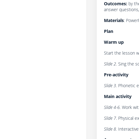
Outcomes:
by th
answer questions,
Materials
: PowerP
Plan
Wаrm up
Start the lesson wi
Slide 2.
Sing the s
Pre-
аctivity
Slide 3.
Phonetic e
Mаin аctivity
Slide 4-6.
Work wit
Slide 7
. Physical e
Slide 8.
Interactive