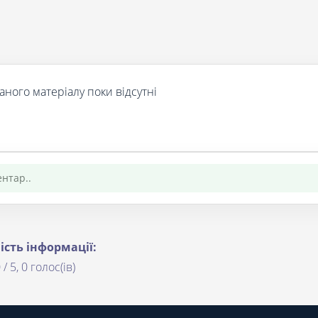
аного матеріалу поки відсутні
ість інформації:
 / 5, 0 голос(ів)