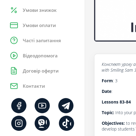
Умови знижок
Умови оплати
Часті запитання
Відеодопомога
Конспект уроку
а
with
Smiling Sam 3
Договір оферти
Form
: 3
Контакти
Dаte
:
Lessons 8
3-84
Topic:
Into your p
Objectives:
to re
develop students` 