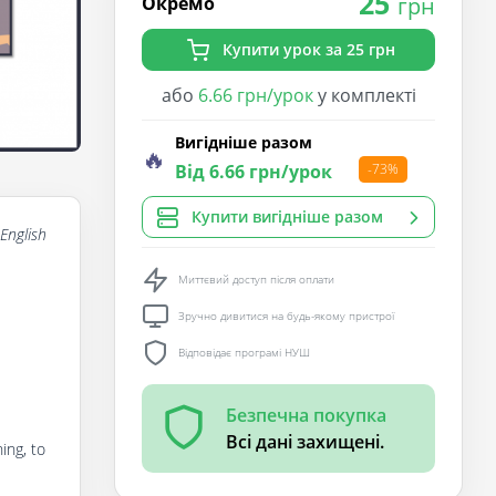
25
Окремо
грн
Купити урок за 25 грн
або
6.66 грн/урок
у комплекті
Вигідніше разом
🔥
Від 6.66 грн/урок
-73%
Купити вигідніше разом
English
Миттєвий доступ після оплати
Зручно дивитися на будь-якому пристрої
Відповідає програмі НУШ
Безпечна покупка
Всі дані захищені.
ing, to