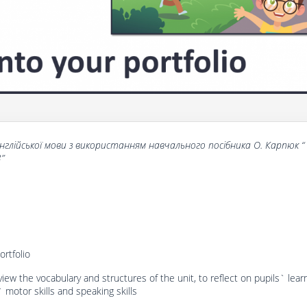
нглійської мови з використанням навчального посібника О. Карпюк
“
”
ortfolio
view the vocabulary and structures of the unit, to reflect on pupils` learn
motor skills and speaking skills