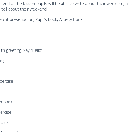
e end of the lesson pupils will be able to write about their weekend, as
 tell about their weekend
oint presentation, Pupil’s book, Activity Book.
th greeting. Say “Hello”.
ong.
xercise.
h book.
xercise.
 task.