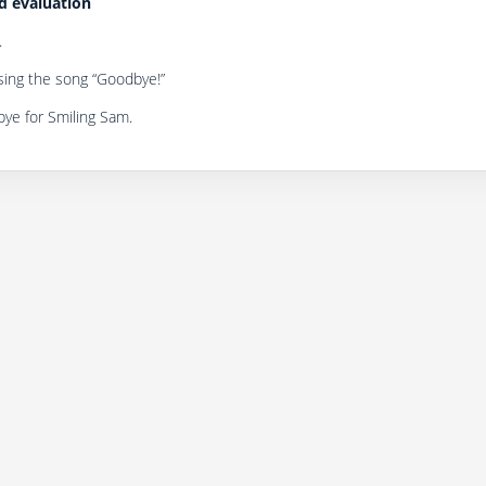
d evаluаtion
.
sing the song “Goodbye!”
ye for Smiling Sam.