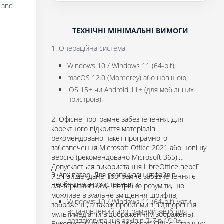
k and
ТЕХНІЧНІ МІНІМАЛЬНІ ВИМОГИ
1. Операційна система:
Windows 10 / Windows 11 (64-bit);
macOS 12.0 (Monterey) або новішою;
iOS 15+ чи Android 11+ (для мобільних
пристроїв).
2. Офісне програмне забезпечення. Для
коректного відкриття матеріалів
рекомендовано пакет програмного
забезпечення Microsoft Office 2021 або новішу
версію (рекомендовано Microsoft 365).
Допускається використання LibreOffice версії
3. Архіватор. Для розпакування файлів
7.5 і вище (дане програмне забезпечення є
необхідно вкористовувати:
альтернативним, і потрібно розуміти, що
можливе візуальне зміщення шрифтів,
Windows 10 / Windows 11 (64-bit) мати
зображень, а також проблеми з відтворення
встановлений програмний засіб для
мультимедіа чи відображенням зображень).
розпаковування архівів 7-Zip 19.0+.
Використання версій Microsoft Office, старіших