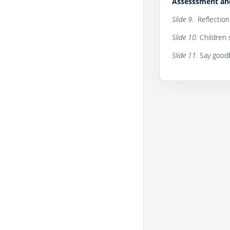
Аssesssment аn
Slide 9.
Reflection
Slide 10.
Children 
Slide 11.
Say goodb