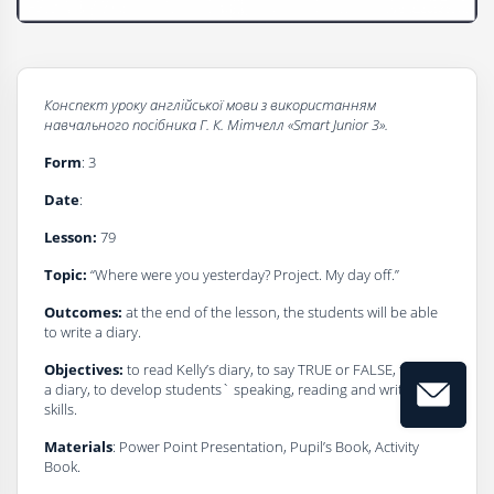
Конспект уроку
a
нглійської мови з використанням
навчального посібника
Г
. К. Мітчелл
«Smart Junior 3».
Form
: 3
Date
:
Lesson:
79
Topic:
“Where were you yesterday? Project. My day off.”
Outcomes:
at the end of the lesson, the students will be able
to write a diary.
Objectives:
to read Kelly’s diary, to say TRUE or FALSE, to write
a diary, to develop students` speaking, reading and writing
skills.
Materials
: Power Point Presentation, Pupil’s Book, Activity
Book.