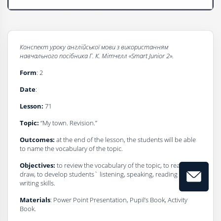
Конспект уроку
a
нглійської мови з використанням
навчального посібника
Г
. К. Мітчелл
«Smart Junior 2».
Form
: 2
Date
:
Lesson:
71
Topic:
“My town. Revision.”
Outcomes:
at the end of the lesson, the students will be able
to name the vocabulary of the topic.
Objectives:
to review the vocabulary of the topic, to read and
draw, to develop students` listening, speaking, reading and
writing skills.
Materials
: Power Point Presentation, Pupil’s Book, Activity
Book.