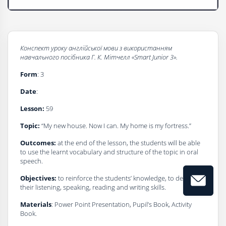
Конспект уроку
a
нглійської мови з використанням
навчального посібника
Г
. К. Мітчелл
«Smart Junior 3».
Form
: 3
Date
:
Lesson:
59
Topic:
“My new house. Now I can. My home is my fortress.”
Outcomes:
at the end of the lesson, the students will be able
to use the learnt vocabulary and structure of the topic in oral
speech.
Objectives:
to reinforce the students’ knowledge, to develop
their listening, speaking, reading and writing skills.
Materials
: Power Point Presentation, Pupil’s Book, Activity
Book.