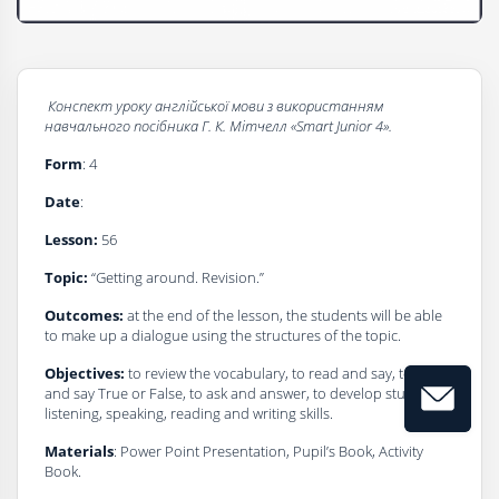
Конспект
уроку
a
нглійської
мови
з
використанням
навчального
посібника
Г
.
К
.
Мітчелл
«Smart Junior 4».
Form
: 4
Date
:
Lesson:
56
Topic:
“Getting around. Revision.”
Outcomes:
at the end of the lesson, the students will be able
to make up a dialogue using the structures of the topic.
Objectives:
to review the vocabulary, to read and say, to listen
and say True or False, to ask and answer, to develop students`
listening, speaking, reading and writing skills.
Materials
: Power Point Presentation, Pupil’s Book, Activity
Book.