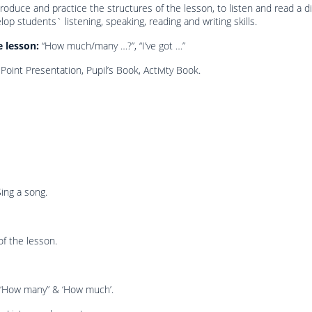
roduce and practice the structures of the lesson, to listen and read a d
elop students` listening, speaking, reading and writing skills.
e lesson
:
“How much/many …?”, “I’ve got …”
Point Presentation, Pupil’s Book, Activity Book.
Sing a song.
of the lesson.
“How many” & ‘How much’.