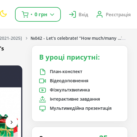
0 грн
Вхід
Реєстрація
[2021-2025]
№042 - Let’s celebrate! “How much/many …?”, “I’ve
’s
В уроці присутні:
План-конспект
Відеодоповнення
Фізкультхвилинка
Інтерактивне завдання
Мультимедійна презентація