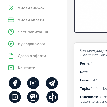
Умови знижок
Умови оплати
Часті запитання
Відеодопомога
Конспект
уроку
a
«English with Smil
Договір оферти
Form
: 4
Контакти
Date
:
Lesson:
42
Topic:
“Let’s cele
Outcomes:
at th
lesson, to ask an