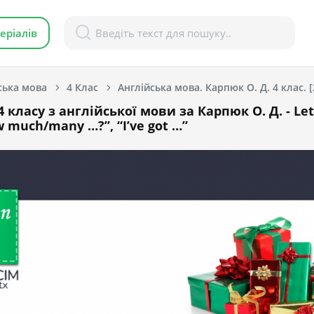
еріалів
ська мова
4 Клас
Англійська мова. Карпюк О. Д. 4 клас. 
 класу з англійської мови за Карпюк О. Д. - Let
w much/many …?”, “I’ve got …”