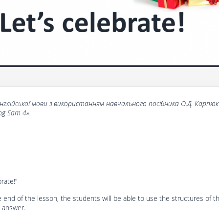
нглійської
мови
з
використанням
навчального
посібника
О.Д. Карпюк
ing Sam
4
».
brate!”
e end of the lesson, the students will be able to use the structures of t
d answer.