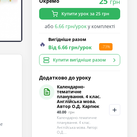
25
Окремо
грн
Купити урок за 25 грн
або
6.66 грн/урок
у комплекті
Вигідніше разом
🔥
Від 6.66 грн/урок
-73%
Купити вигідніше разом
Додатково до уроку
Календарно-
тематичне
планування. 4 клас.
Англійська мова.
Автор О.Д. Карпюк
40.00
грн
Календарно-тематичне
планування. 4 клас.
he
Англійська мова. Автор:
О.Д....