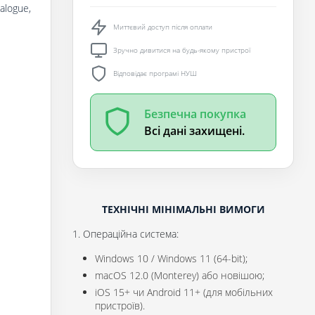
ialogue,
Миттєвий доступ після оплати
Зручно дивитися на будь-якому пристрої
Відповідає програмі НУШ
Безпечна покупка
Всі дані захищені.
ТЕХНІЧНІ МІНІМАЛЬНІ ВИМОГИ
1. Операційна система:
Windows 10 / Windows 11 (64-bit);
macOS 12.0 (Monterey) або новішою;
iOS 15+ чи Android 11+ (для мобільних
пристроїв).