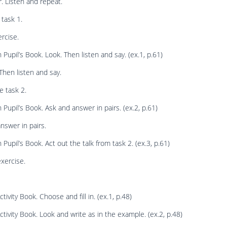
 Listen and repeat.
 task 1.
rcise.
 Pupil’s Book. Look. Then listen and say. (ex.1, p.61)
Then listen and say.
e task 2.
 Pupil’s Book. Ask and answer in pairs. (ex.2, p.61)
nswer in pairs.
 Pupil’s Book. Act out the talk from task 2. (ex.3, p.61)
exercise.
tivity Book. Choose and fill in. (ex.1, p.48)
ctivity Book. Look and write as in the example. (ex.2, p.48)