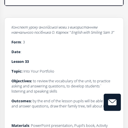
Конспект уроку
а
нглійської мови з використанням
навчального посібника О. Карпюк
“
English
with
Smiling Sam 3”
Form
: 3
Dаte
:
Lesson 3
3
Topic:
Into Your Portfolio
Objectives:
to review the vocabulary of the unit, to practice
asking and answering questions, to develop students`
listening and speaking skills
Outcomes:
by the end of the lesson pupils will be able to ask
and answer questions, draw their family tree, tell about it
Materials
: PowerPoint presentation, Pupil’s book, Activity